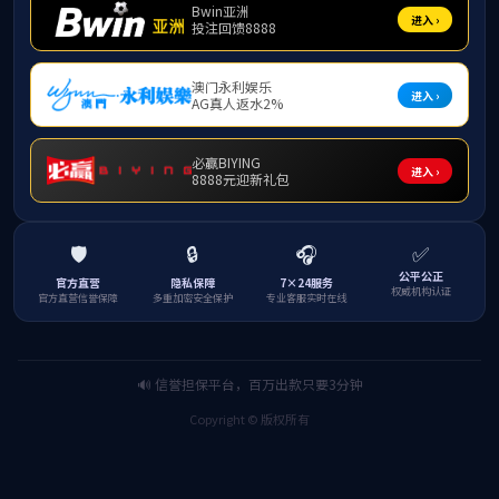
->
->
录
教育硕士
正文
校友联络
校友名录
2004届
作者：
博士研究生
编辑：76net必赢官网
审核：
阅读次数：
次
全日制硕士
日期：2023年10月23
日
教育硕士
高师硕士
翻译硕士
薛
陈
周
冯
王
尹
刘
吴
殷
同等学历硕士
绍
晓
晞
艳
天
晓
晓
茂
莉